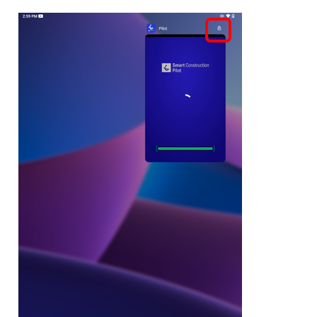
Die Controller-Firmware kann nicht aktualisiert werden.
Wie man Lokalisierungspunkte einrichtet.
Wie man Daten über die Bauleistung auf der Baustelle
erfasst.
Kann das Feld der Maschine nicht ändern und
freigeben.
Die Baudatensätze in Smart Construction Pilot (Web)
können gelöscht werden?
Projektionsinformationen können nicht gesendet
werden (Webversion)
So erhalten Sie Daten zur Baugeschichte außerhalb der
Internet-Reichweite.
Wie wird der Drehwinkel der Schaufel angezeigt?
Wie erhält man die RPZ-Datei und leitet sie an das
Tablet weiter?