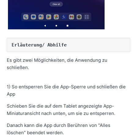
Dump Liste erscheint nicht auf dem Tablet.
So richten Sie einen Schaufelwechsel ein, wenn die
Maschine eine Payload-Option verwendet.
Kann keine Registrierungsdaten aus dem Projekt im
Web herunterladen.
Erläuterung/ Abhilfe
Wie man die Körperkalibrierungsdatei vom Server
abruft und anzeigt.
Es gibt zwei Möglichkeiten, die Anwendung zu
Die App lässt sich auf dem Tablet nicht schließen.
schließen.
Plötzliche Sprachnachricht vom Tablet und
eingeschränkte Bildschirmbedienung.
1) So entsperren Sie die App-Sperre und schließen die
So schalten Sie die unnötige Anzeige von Dumps auf
App
dem Tablet aus.
Schieben Sie die auf dem Tablet angezeigte App-
Sehen Sie nur einen Teil der TIN-Daten auf dem Tablet-
Miniaturansicht nach unten, um sie zu entsperren.
Bildschirm.
Danach kann die App durch Berühren von "Alles
Wie man die Tablette ersetzt.
löschen" beendet werden.