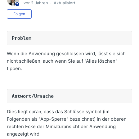
vor 2 Jahren
Aktualisiert
Konstruktionsdaten können nicht konvertiert werden.
(Pilot WEB)
Noch niemand folgt
Folgen
Das Bild der Maschine auf dem Tablet ist um 180° in
die entgegengesetzte Richtung gedreht.
Problem
Die Fehlermeldung "Keine Maschinenkalibrierung" wird
angezeigt.
Wenn die Anwendung geschlossen wird, lässt sie sich
Die Fehlermeldung "GNSS-Antenne nicht erkannt" wird
nicht schließen, auch wenn Sie auf "Alles löschen"
angezeigt.
tippen.
Die Fehlermeldung " ** ENTFERNT VON
BASISSTATION" wird angezeigt.
Die Fehlermeldung "Lokalisierungsfehler" wird
Antwort/Ursache
angezeigt.
Die Fehlermeldung "GNSS-FEHLER" wird angezeigt.
Dies liegt daran, dass das Schlüsselsymbol (im
Folgenden als "App-Sperre" bezeichnet) in der oberen
Die Fehlermeldung "GNSS-FIX NICHT GÜLTIG" wird
rechten Ecke der Miniaturansicht der Anwendung
angezeigt.
angezeigt wird.